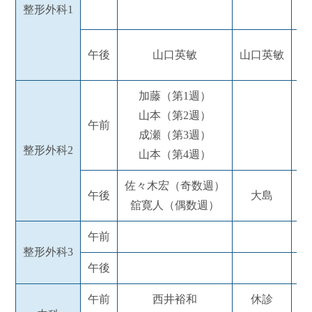
整形外科1
佐
午後
山口英敏
山口英敏
木
加藤（第1週）
山本（第2週）
午前
成瀬（第3週）
整形外科2
山本（第4週）
佐々木宏（奇数週）
午後
大島
舘寛人（偶数週）
午前
整形外科3
午後
午前
西井裕和
休診